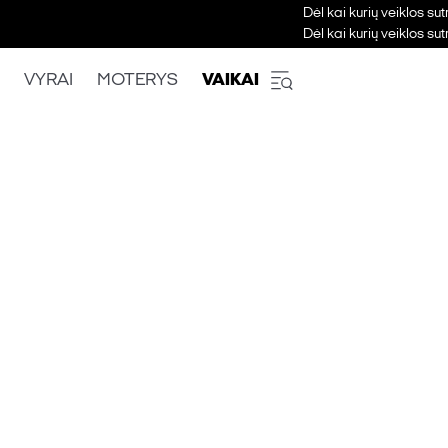
Dėl kai kurių veiklos su
Dėl kai kurių veiklos su
VYRAI
MOTERYS
VAIKAI