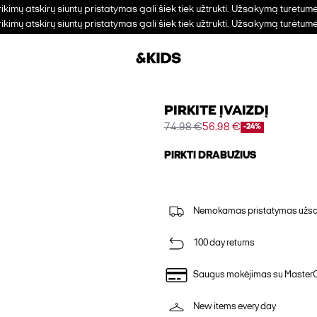
trikimų atskirų siuntų pristatymas gali šiek tiek užtrukti. Užsakymą turėtum
trikimų atskirų siuntų pristatymas gali šiek tiek užtrukti. Užsakymą turėtum
PIRKITE ĮVAIZDĮ
74.98 €
56.98 €
-24%
PIRKTI DRABUŽIUS
Nemokamas pristatymas užsak
100 day returns
Saugus mokėjimas su Master
New items every day