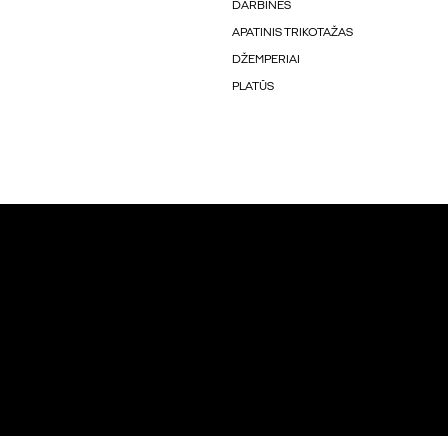
DARBINĖS
APATINIS TRIKOTAŽAS
DŽEMPERIAI
PLATŪS