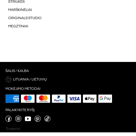
STRIUKÉS
MARŠKINĖLIAI
ORIGINALS STUDIO
MEGZTINIAI
ŠALIS / KALBA
LITUANIA / LIETUVIŲ
MOKĖJIMO METODAI
PALAIKYKITE RYŠĮ
Trustpilot