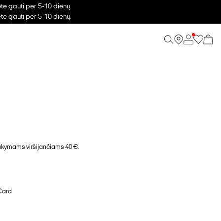
ėte gauti per 5-10 dienų.
ėte gauti per 5-10 dienų.
ymams viršijančiams 40 €.
Card