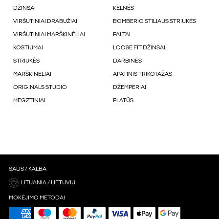
DŽINSAI
KELNÉS
VIRŠUTINIAI DRABUŽIAI
BOMBERIO STILIAUS STRIUKĖS
VIRŠUTINIAI MARŠKINÉLIAI
PALTAI
KOSTIUMAI
LOOSE FIT DŽINSAI
STRIUKÉS
DARBINĖS
MARŠKINĖLIAI
APATINIS TRIKOTAŽAS
ORIGINALS STUDIO
DŽEMPERIAI
MEGZTINIAI
PLATŪS
ŠALIS / KALBA
LITUANIA / LIETUVIŲ
MOKĖJIMO METODAI