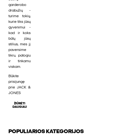
garderobo
drabužių -
turime tokių,
kurie tiks jūsų
gyvenimui -
kad ir koks
būtų jūsų
stilius, mes jį
paversime
tikru, patogiu
ir tinkamu
viskam.
Būkite
prisijungę
prie JACK &
JONES
ŽIŪRĖTI
DAUGIAU
POPULIARIOS KATEGORIJOS