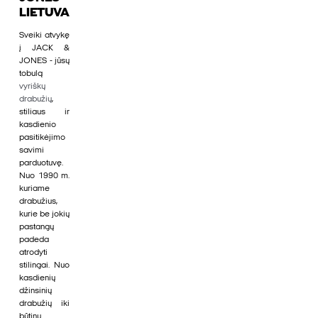
LIETUVA
Sveiki atvykę
į JACK &
JONES - jūsų
tobulą
vyriškų
drabužių
,
stiliaus ir
kasdienio
pasitikėjimo
savimi
parduotuvę.
Nuo 1990 m.
kuriame
drabužius,
kurie be jokių
pastangų
padeda
atrodyti
stilingai. Nuo
kasdienių
džinsinių
drabužių iki
būtinų