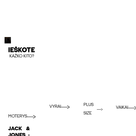
IEŠKOTE
KAŽKO KITO?
PLUS
VYRAI
VAIKAI
SIZE
MOTERYS
JACK &
JONES -