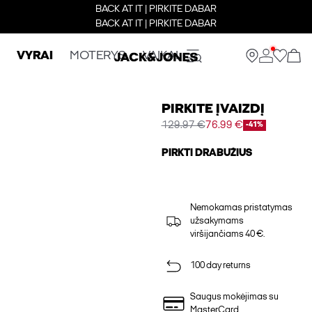
BACK AT IT | PIRKITE DABAR
BACK AT IT | PIRKITE DABAR
VYRAI
MOTERYS
VAIKAI
PIRKITE ĮVAIZDĮ
129.97 €
76.99 €
-41%
PIRKTI DRABUŽIUS
Nemokamas pristatymas
užsakymams
viršijančiams 40 €.
100 day returns
Saugus mokėjimas su
MasterCard