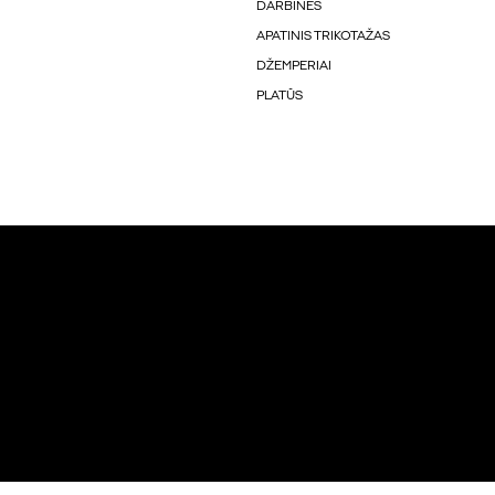
DARBINĖS
APATINIS TRIKOTAŽAS
DŽEMPERIAI
PLATŪS