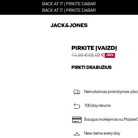
BACK AT IT | PIRKITE DABAR
BACK AT IT | PIRKITE DABAR
PIRKITE ĮVAIZDĮ
74.98 €
49.49 €
-34%
PIRKTI DRABUŽIUS
Nemokamas pristatymas užsak
100 day returns
Saugus mokėjimas su Master
New items every day