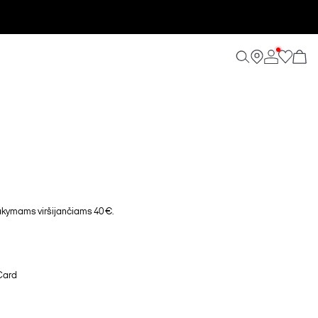
ymams viršijančiams 40 €.
Card