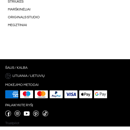
STRIUKÉS
MARŠKINĖLIAI
ORIGINALS STUDIO
MEGZTINIAI
ŠALIS / KALBA
LITUANIA / LIETUVIŲ
MOKĖJIMO METODAI
PALAIKYKITE RYŠĮ
Trustpilot