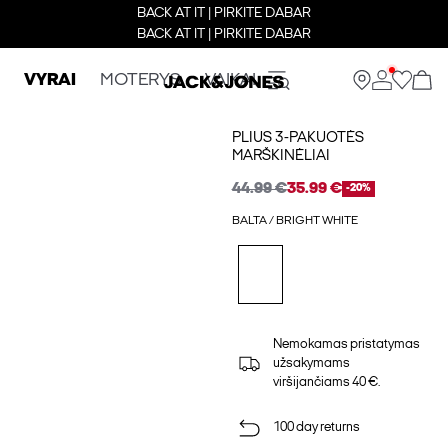
BACK AT IT | PIRKITE DABAR
BACK AT IT | PIRKITE DABAR
VYRAI
MOTERYS
VAIKAI
PLIUS 3-PAKUOTĖS
MARŠKINĖLIAI
44.99 €
35.99 €
-20%
BALTA / BRIGHT WHITE
Nemokamas pristatymas
užsakymams
viršijančiams 40 €.
100 day returns