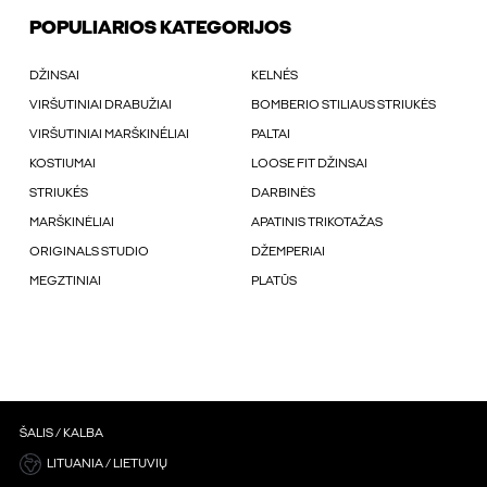
POPULIARIOS KATEGORIJOS
DŽINSAI
KELNÉS
VIRŠUTINIAI DRABUŽIAI
BOMBERIO STILIAUS STRIUKĖS
VIRŠUTINIAI MARŠKINÉLIAI
PALTAI
KOSTIUMAI
LOOSE FIT DŽINSAI
STRIUKÉS
DARBINĖS
MARŠKINĖLIAI
APATINIS TRIKOTAŽAS
ORIGINALS STUDIO
DŽEMPERIAI
MEGZTINIAI
PLATŪS
ŠALIS / KALBA
LITUANIA / LIETUVIŲ