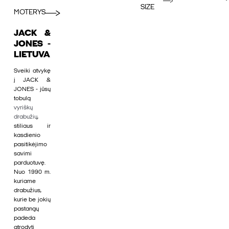
SIZE
MOTERYS
JACK &
JONES -
LIETUVA
Sveiki atvykę
į JACK &
JONES - jūsų
tobulą
vyriškų
drabužių
,
stiliaus ir
kasdienio
pasitikėjimo
savimi
parduotuvę.
Nuo 1990 m.
kuriame
drabužius,
kurie be jokių
pastangų
padeda
atrodyti