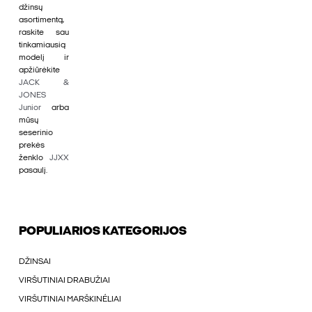
džinsų
asortimentą,
raskite sau
tinkamiausią
modelį ir
apžiūrėkite
JACK &
JONES
Junior
arba
mūsų
seserinio
prekės
ženklo
JJXX
pasaulį.
POPULIARIOS KATEGORIJOS
DŽINSAI
VIRŠUTINIAI DRABUŽIAI
VIRŠUTINIAI MARŠKINÉLIAI