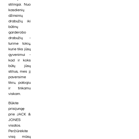
stilingai. Nuo
kasdienių
džinsinių
drabužių iki
būtinų
garderobo
drabužių -
turime tokių,
kurie tiks jūsų
gyvenimui -
kad ir koks
būtų jūsų
stilius, mes jį
paversime
tikru, patogiu
ir tinkamu
viskam.
Būkite
prisijungę
prie JACK &
JONES
visatos.
Peržiūrėkite
visą mūsų