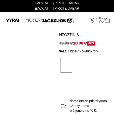
BACK AT IT | PIRKITE DABAR
BACK AT IT | PIRKITE DABAR
VYRAI
MOTERYS
VAIKAI
MEGZTINIS
39.99 €
20.00 €
-50%
SALE:
MĖLYNA / DARK NAVY
Nemokamas pristatymas
užsakymams
viršijančiams 40 €.