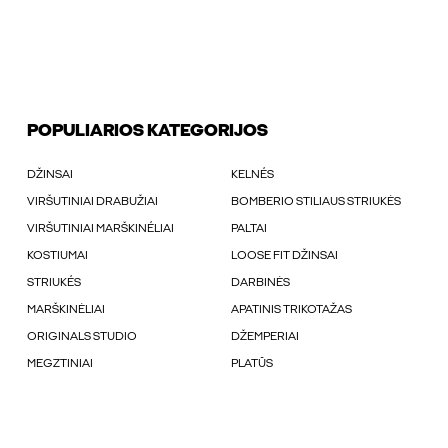
POPULIARIOS KATEGORIJOS
DŽINSAI
KELNÉS
VIRŠUTINIAI DRABUŽIAI
BOMBERIO STILIAUS STRIUKĖS
VIRŠUTINIAI MARŠKINÉLIAI
PALTAI
KOSTIUMAI
LOOSE FIT DŽINSAI
STRIUKÉS
DARBINĖS
MARŠKINĖLIAI
APATINIS TRIKOTAŽAS
ORIGINALS STUDIO
DŽEMPERIAI
MEGZTINIAI
PLATŪS