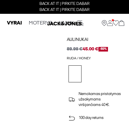
BACK AT IT | PIRKITE DABAR
BACK AT IT | PIRKITE DABAR
VYRAI
MOTERYS
VAIKAI
AULINUKAI
89.99 €
45.00 €
-50%
RUDA / HONEY
Nemokamas pristatymas
užsakymams
viršijančiams 40 €.
100 day returns