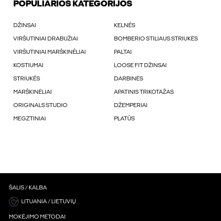
POPULIARIOS KATEGORIJOS
DŽINSAI
KELNÉS
VIRŠUTINIAI DRABUŽIAI
BOMBERIO STILIAUS STRIUKĖS
VIRŠUTINIAI MARŠKINÉLIAI
PALTAI
KOSTIUMAI
LOOSE FIT DŽINSAI
STRIUKÉS
DARBINĖS
MARŠKINĖLIAI
APATINIS TRIKOTAŽAS
ORIGINALS STUDIO
DŽEMPERIAI
MEGZTINIAI
PLATŪS
ŠALIS / KALBA
LITUANIA / LIETUVIŲ
MOKĖJIMO METODAI