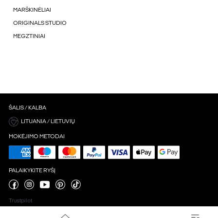
MARŠKINĖLIAI
ORIGINALS STUDIO
MEGZTINIAI
ŠALIS / KALBA
LITUANIA / LIETUVIŲ
MOKĖJIMO METODAI
PALAIKYKITE RYŠĮ
Trustpilot