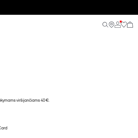
ymams viršijančiams 40 €.
Card