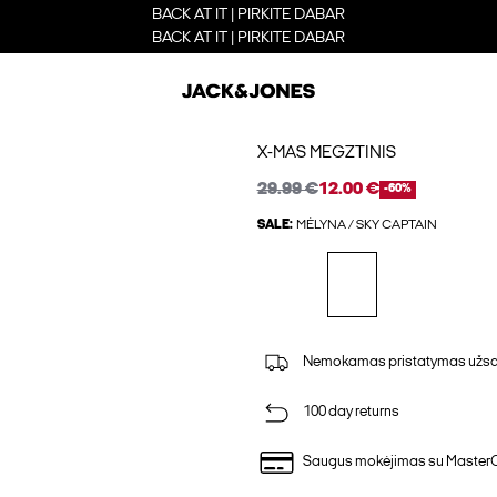
BACK AT IT | PIRKITE DABAR
BACK AT IT | PIRKITE DABAR
X-MAS MEGZTINIS
29.99 €
12.00 €
-60%
SALE:
MĖLYNA / SKY CAPTAIN
Nemokamas pristatymas užsak
100 day returns
Saugus mokėjimas su Master