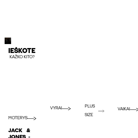
IEŠKOTE
KAŽKO KITO?
PLUS
VYRAI
VAIKAI
SIZE
MOTERYS
JACK &
JONES -