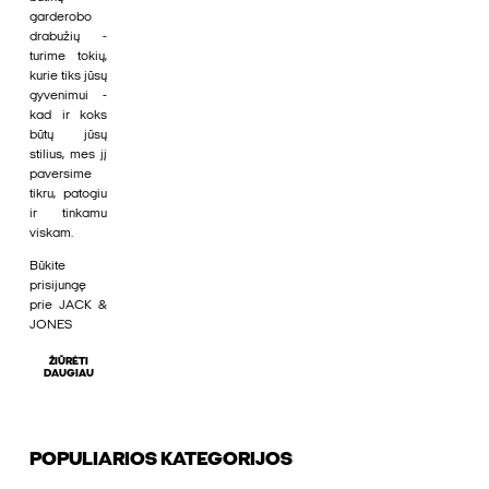
garderobo
drabužių -
turime tokių,
kurie tiks jūsų
gyvenimui -
kad ir koks
būtų jūsų
stilius, mes jį
paversime
tikru, patogiu
ir tinkamu
viskam.
Būkite
prisijungę
prie JACK &
JONES
ŽIŪRĖTI
DAUGIAU
POPULIARIOS KATEGORIJOS