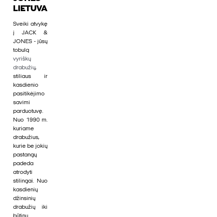
LIETUVA
Sveiki atvykę
į JACK &
JONES - jūsų
tobulą
vyriškų
drabužių
,
stiliaus ir
kasdienio
pasitikėjimo
savimi
parduotuvę.
Nuo 1990 m.
kuriame
drabužius,
kurie be jokių
pastangų
padeda
atrodyti
stilingai. Nuo
kasdienių
džinsinių
drabužių iki
būtinų