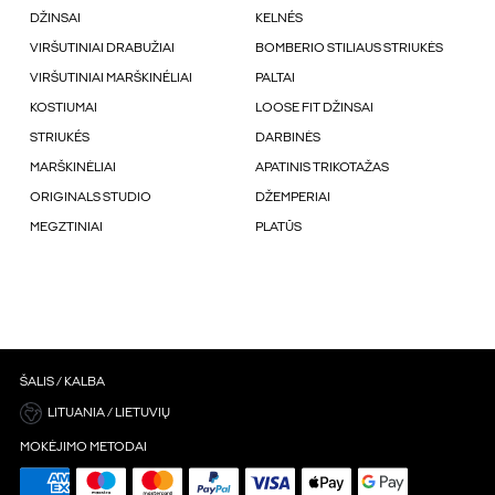
DŽINSAI
KELNÉS
VIRŠUTINIAI DRABUŽIAI
BOMBERIO STILIAUS STRIUKĖS
VIRŠUTINIAI MARŠKINÉLIAI
PALTAI
KOSTIUMAI
LOOSE FIT DŽINSAI
STRIUKÉS
DARBINĖS
MARŠKINĖLIAI
APATINIS TRIKOTAŽAS
ORIGINALS STUDIO
DŽEMPERIAI
MEGZTINIAI
PLATŪS
ŠALIS / KALBA
LITUANIA / LIETUVIŲ
MOKĖJIMO METODAI