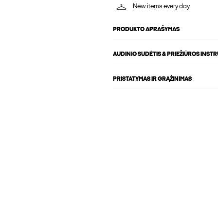
New items every day
PRODUKTO APRAŠYMAS
AUDINIO SUDĖTIS & PRIEŽIŪROS INST
PRISTATYMAS IR GRĄŽINIMAS