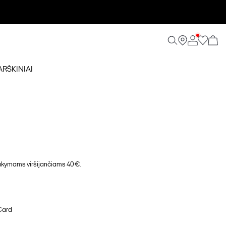
ARŠKINIAI
ymams viršijančiams 40 €.
Card