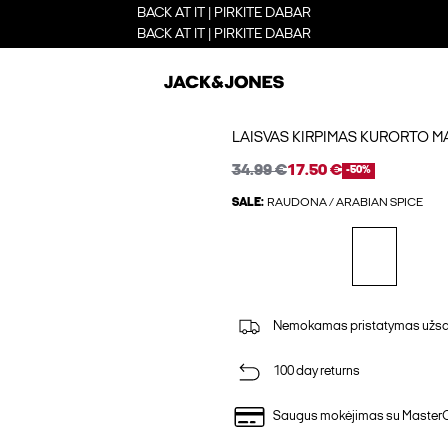
BACK AT IT | PIRKITE DABAR
BACK AT IT | PIRKITE DABAR
LAISVAS KIRPIMAS KURORTO M
34.99 €
17.50 €
-50%
SALE:
RAUDONA / ARABIAN SPICE
Nemokamas pristatymas užsak
100 day returns
Saugus mokėjimas su Master