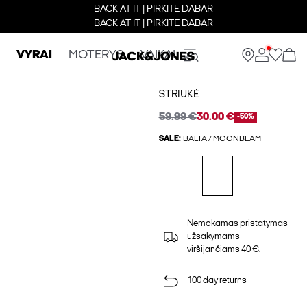
BACK AT IT | PIRKITE DABAR
BACK AT IT | PIRKITE DABAR
VYRAI
MOTERYS
VAIKAI
STRIUKĖ
59.99 €
30.00 €
-50%
SALE:
BALTA / MOONBEAM
Nemokamas pristatymas
užsakymams
viršijančiams 40 €.
100 day returns