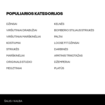
POPULIARIOS KATEGORIJOS
DŽINSAI
KELNÉS
VIRŠUTINIAI DRABUŽIAI
BOMBERIO STILIAUS STRIUKĖS
VIRŠUTINIAI MARŠKINÉLIAI
PALTAI
KOSTIUMAI
LOOSE FIT DŽINSAI
STRIUKÉS
DARBINĖS
MARŠKINĖLIAI
APATINIS TRIKOTAŽAS
ORIGINALS STUDIO
DŽEMPERIAI
MEGZTINIAI
PLATŪS
ŠALIS / KALBA