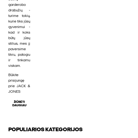
garderobo
drabužių -
turime tokių,
kurie tiks jūsų
gyvenimui -
kad ir koks
būtų jūsų
stilius, mes jį
paversime
tikru, patogiu
ir tinkamu
viskam.
Būkite
prisijungę
prie JACK &
JONES
ŽIŪRĖTI
DAUGIAU
POPULIARIOS KATEGORIJOS