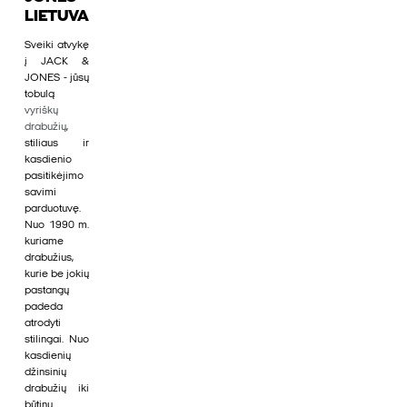
LIETUVA
Sveiki atvykę
į JACK &
JONES - jūsų
tobulą
vyriškų
drabužių
,
stiliaus ir
kasdienio
pasitikėjimo
savimi
parduotuvę.
Nuo 1990 m.
kuriame
drabužius,
kurie be jokių
pastangų
padeda
atrodyti
stilingai. Nuo
kasdienių
džinsinių
drabužių iki
būtinų