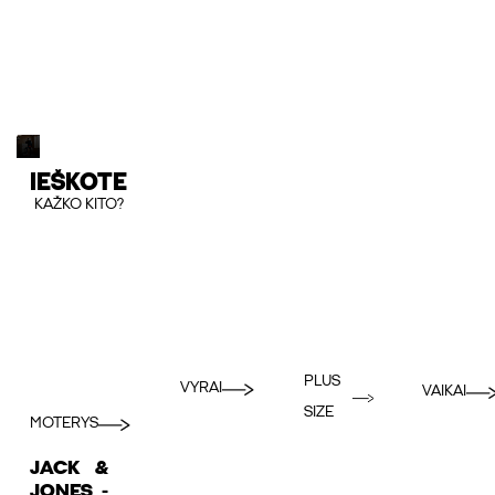
IEŠKOTE
KAŽKO KITO?
PLUS
VYRAI
VAIKAI
SIZE
MOTERYS
JACK &
JONES -