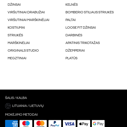
DŽINSAI
KELNÉS
VIRŠUTINIAI DRABUŽIAI
BOMBERIO STILIAUS STRIUKĖS
VIRŠUTINIAI MARŠKINÉLIAI
PALTAI
KOSTIUMAI
LOOSE FIT DŽINSAI
STRIUKÉS
DARBINĖS
MARŠKINĖLIAI
APATINIS TRIKOTAŽAS
ORIGINALS STUDIO
DŽEMPERIAI
MEGZTINIAI
PLATŪS
ŠALIS / KALBA
LITUANIA / LIETUVIŲ
MOKĖJIMO METODAI