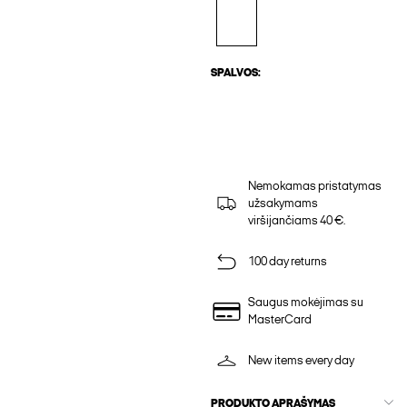
SPALVOS:
Nemokamas pristatymas
užsakymams
viršijančiams 40 €.
100 day returns
Saugus mokėjimas su
MasterCard
New items every day
PRODUKTO APRAŠYMAS