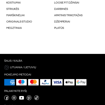
KOSTIUMAI
LOOSE FIT DŽINSAI
STRIUKÉS
DARBINĖS
MARŠKINĖLIAI
APATINIS TRIKOTAŽAS
ORIGINALS STUDIO
DŽEMPERIAI
MEGZTINIAI
PLATŪS
ŠALIS / KALBA
LITUANIA / LIETUVIŲ
MOKĖJIMO METODAI
PALAIKYKITE RYŠĮ