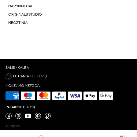
MARŠKINĖLIAI
ORIGINALS STUDIO
MEGZTINIAI
ŠALIS / KALBA
LITUANIA / LIETUVIŲ
MOKĖJIMO METODAI
PALAIKYKITE RYŠĮ
Trustpilot