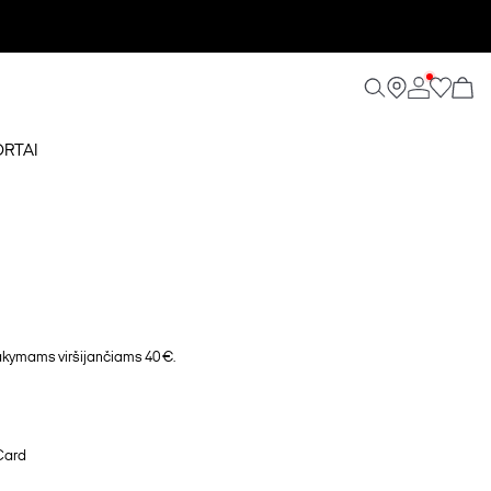
ORTAI
ymams viršijančiams 40 €.
Card