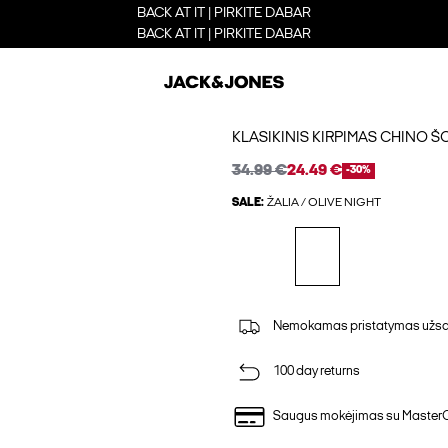
BACK AT IT | PIRKITE DABAR
BACK AT IT | PIRKITE DABAR
KLASIKINIS KIRPIMAS CHINO Š
34.99 €
24.49 €
-30%
SALE:
ŽALIA / OLIVE NIGHT
Nemokamas pristatymas užsak
100 day returns
Saugus mokėjimas su Master