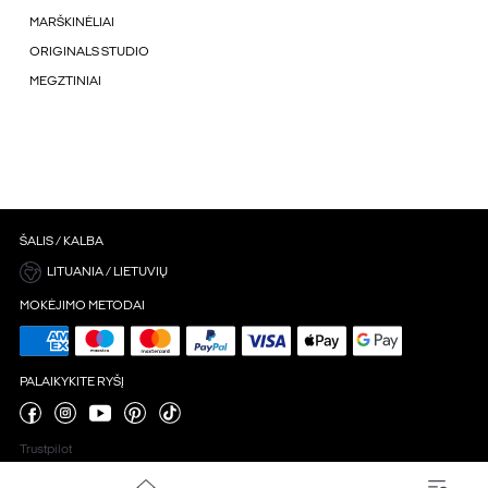
MARŠKINĖLIAI
ORIGINALS STUDIO
MEGZTINIAI
ŠALIS / KALBA
LITUANIA / LIETUVIŲ
MOKĖJIMO METODAI
PALAIKYKITE RYŠĮ
Trustpilot