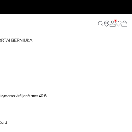
ORTAI BERNIUKAI
ymams viršijančiams 40 €.
Card