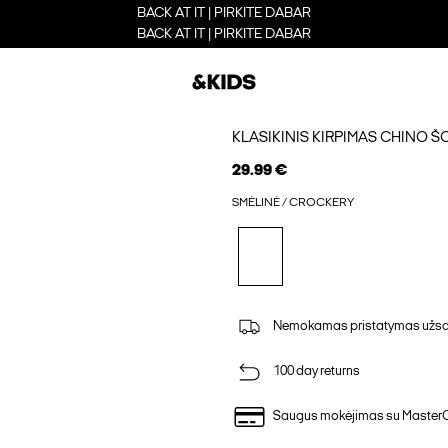
BACK AT IT | PIRKITE DABAR
BACK AT IT | PIRKITE DABAR
KLASIKINIS KIRPIMAS CHINO Š
29.99 €
SMĖLINĖ / CROCKERY
Nemokamas pristatymas užsak
100 day returns
Saugus mokėjimas su Master