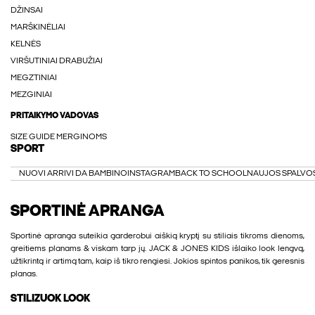
DŽINSAI
MARŠKINĖLIAI
KELNĖS
VIRŠUTINIAI DRABUŽIAI
MEGZTINIAI
MEZGINIAI
PRITAIKYMO VADOVAS
SIZE GUIDE MERGINOMS
SPORT
NUOVI ARRIVI DA BAMBINO
INSTAGRAM
BACK TO SCHOOL
NAUJOS SPALVO
SPORTINĖ APRANGA
Sportinė apranga suteikia garderobui aiškią kryptį su stiliais tikroms dienoms,
greitiems planams & viskam tarp jų. JACK & JONES KIDS išlaiko look lengvą,
užtikrintą ir artimą tam, kaip iš tikro rengiesi. Jokios spintos panikos, tik geresnis
planas.
STILIZUOK LOOK