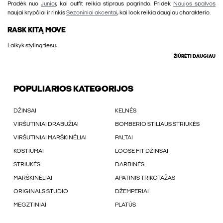
Pradėk nuo
Junior
, kai outfit reikia stipraus pagrindo. Pridėk
Naujos spalvos
naujai krypčiai ir rinkis
Sezoniniai akcentai
, kai look reikia daugiau charakterio.
RASK KITĄ MOVE
Laikyk styling tiesų,
ŽIŪRĖTI DAUGIAU
POPULIARIOS KATEGORIJOS
DŽINSAI
KELNÉS
VIRŠUTINIAI DRABUŽIAI
BOMBERIO STILIAUS STRIUKĖS
VIRŠUTINIAI MARŠKINÉLIAI
PALTAI
KOSTIUMAI
LOOSE FIT DŽINSAI
STRIUKÉS
DARBINĖS
MARŠKINĖLIAI
APATINIS TRIKOTAŽAS
ORIGINALS STUDIO
DŽEMPERIAI
MEGZTINIAI
PLATŪS