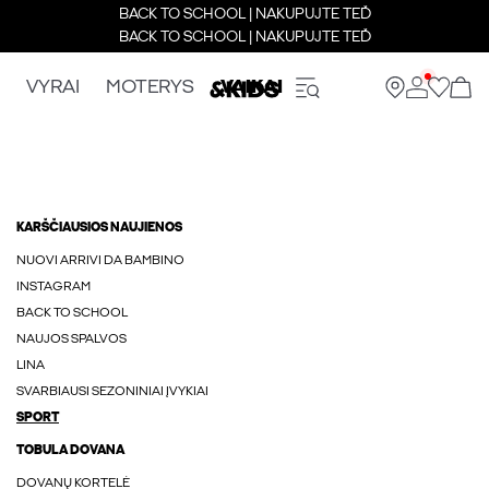
BACK TO SCHOOL | NAKUPUJTE TEĎ
BACK TO SCHOOL | NAKUPUJTE TEĎ
VYRAI
MOTERYS
VAIKAI
KARŠČIAUSIOS NAUJIENOS
NUOVI ARRIVI DA BAMBINO
INSTAGRAM
BACK TO SCHOOL
NAUJOS SPALVOS
LINA
SVARBIAUSI SEZONINIAI ĮVYKIAI
SPORT
TOBULA DOVANA
DOVANŲ KORTELĖ