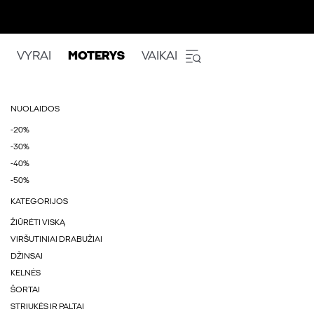
VYRAI
MOTERYS
VAIKAI
NUOLAIDOS
-20%
-30%
-40%
-50%
KATEGORIJOS
ŽIŪRĖTI VISKĄ
VIRŠUTINIAI DRABUŽIAI
DŽINSAI
KELNĖS
ŠORTAI
STRIUKĖS IR PALTAI