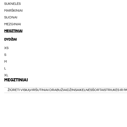
SUKNELĖS
MARŠKINIAI
SIJONAI
MEZGINIAI
MEGZTINIAI
DYDŽIAI
XS
S
M
L
XL
MEGZTINIAI
ŽIŪRĖTI VISKĄ
VIRŠUTINIAI DRABUŽIAI
DŽINSAI
KELNĖS
ŠORTAI
STRIUKĖS IR P