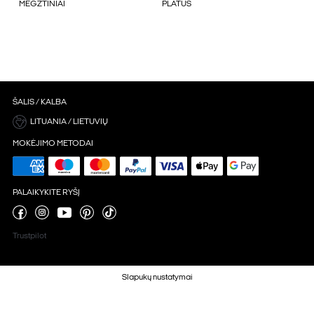
MEGZTINIAI
PLATŪS
ŠALIS / KALBA
LITUANIA / LIETUVIŲ
MOKĖJIMO METODAI
PALAIKYKITE RYŠĮ
Trustpilot
Slapukų nustatymai