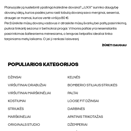
Planuojate ją nustebinti ypatinga kalėdine dovana? „JJXX“ surinko daugybę
dovanų idėjų, kurios padės jums rasti tobulą dovaną savo merginai, seseriai,
draugei ar mamai, kurios vertė viršija 80 €.
Peržiūrėkite mūsų dovanų vadovus ir atraskite mūsų švarkų bei paltų pasirinkimą,
puikiai tinkantį sezonui ir bet kokiai progai. Vilnonis paltas yra nesenstantis
pasirinkimas šaltesniems mėnesiams, o lengvas lietpaltis idealiai tinka
tarpiniams metų laikams. O jei ji renkasi laisvesnį
ŽIŪRĖTI DAUGIAU
POPULIARIOS KATEGORIJOS
DŽINSAI
KELNÉS
VIRŠUTINIAI DRABUŽIAI
BOMBERIO STILIAUS STRIUKĖS
VIRŠUTINIAI MARŠKINÉLIAI
PALTAI
KOSTIUMAI
LOOSE FIT DŽINSAI
STRIUKÉS
DARBINĖS
MARŠKINĖLIAI
APATINIS TRIKOTAŽAS
ORIGINALS STUDIO
DŽEMPERIAI