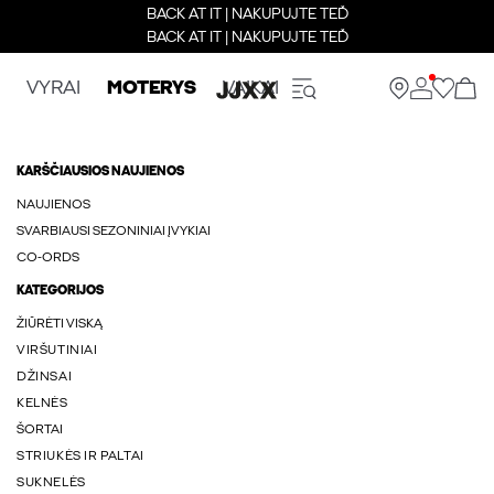
BACK AT IT | NAKUPUJTE TEĎ
BACK AT IT | NAKUPUJTE TEĎ
VYRAI
MOTERYS
VAIKAI
KARŠČIAUSIOS NAUJIENOS
NAUJIENOS
SVARBIAUSI SEZONINIAI ĮVYKIAI
CO-ORDS
KATEGORIJOS
ŽIŪRĖTI VISKĄ
VIRŠUTINIAI
DŽINSAI
KELNĖS
ŠORTAI
STRIUKĖS IR PALTAI
SUKNELĖS