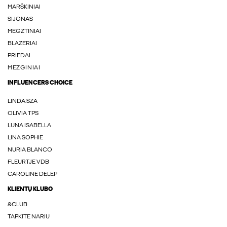
MARŠKINIAI
SIJONAS
MEGZTINIAI
BLAZERIAI
PRIEDAI
MEZGINIAI
INFLUENCERS CHOICE
LINDA.SZA
OLIVIA TPS
LUNA ISABELLA
LINA SOPHIE
NURIA BLANCO
FLEURTJE VDB
CAROLINE DELEP
KLIENTŲ KLUBO
&CLUB
TAPKITE NARIU