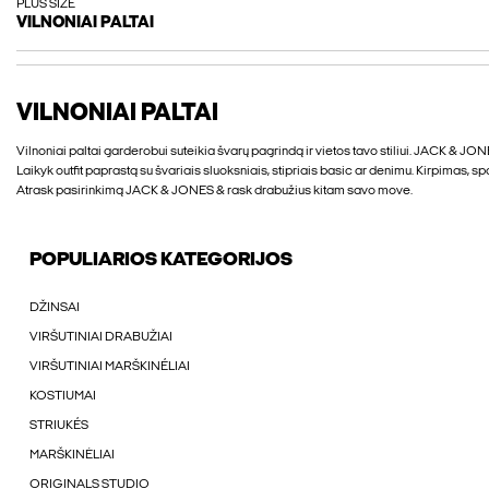
PLUS SIZE
VILNONIAI PALTAI
VILNONIAI PALTAI
Vilnoniai paltai garderobui suteikia švarų pagrindą ir vietos tavo stiliui. JACK & JON
Laikyk outfit paprastą su švariais sluoksniais, stipriais basic ar denimu. Kirpimas, 
Atrask pasirinkimą JACK & JONES & rask drabužius kitam savo move.
POPULIARIOS KATEGORIJOS
DŽINSAI
VIRŠUTINIAI DRABUŽIAI
VIRŠUTINIAI MARŠKINÉLIAI
KOSTIUMAI
STRIUKÉS
MARŠKINĖLIAI
ORIGINALS STUDIO