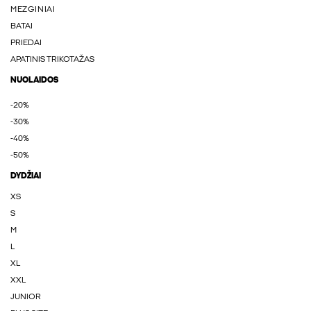
MEZGINIAI
BATAI
PRIEDAI
APATINIS TRIKOTAŽAS
NUOLAIDOS
-20%
-30%
-40%
-50%
DYDŽIAI
XS
S
M
L
XL
XXL
JUNIOR