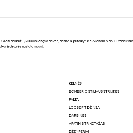
ES rasi drabužių, kuriuos lengva dėvėti, derinti & pritaikyti kiekvienam planui. Pradėk nu
spalva & detalės nustato mood.
KELNÉS
BOMBERIO STILIAUS STRIUKĖS
PALTAI
LOOSE FIT DŽINSAI
DARBINĖS
APATINIS TRIKOTAŽAS
DŽEMPERIAI