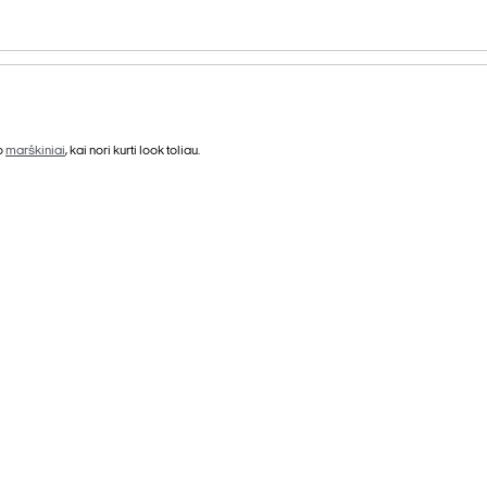
o
marškiniai
, kai nori kurti look toliau.