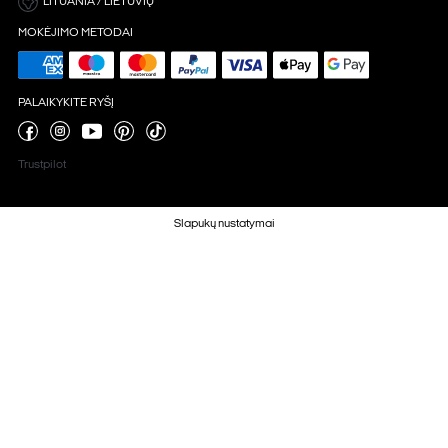
LITUANIA / LIETUVIŲ
MOKĖJIMO METODAI
PALAIKYKITE RYŠĮ
Trustpilot
Slapukų nustatymai