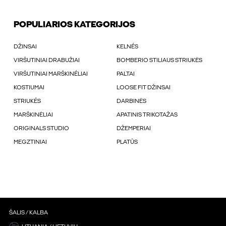
POPULIARIOS KATEGORIJOS
DŽINSAI
KELNÉS
VIRŠUTINIAI DRABUŽIAI
BOMBERIO STILIAUS STRIUKĖS
VIRŠUTINIAI MARŠKINÉLIAI
PALTAI
KOSTIUMAI
LOOSE FIT DŽINSAI
STRIUKÉS
DARBINĖS
MARŠKINĖLIAI
APATINIS TRIKOTAŽAS
ORIGINALS STUDIO
DŽEMPERIAI
MEGZTINIAI
PLATŪS
ŠALIS / KALBA