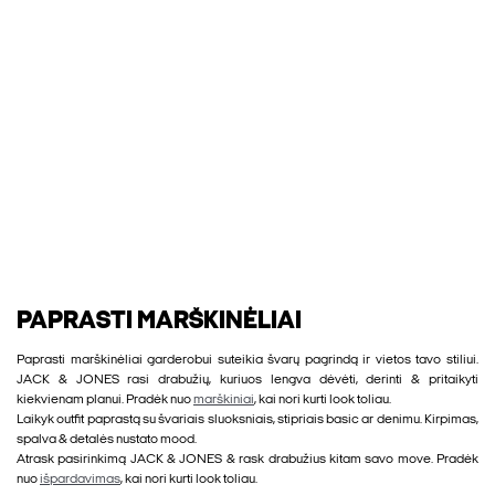
PAPRASTI MARŠKINĖLIAI
Paprasti marškinėliai garderobui suteikia švarų pagrindą ir vietos tavo stiliui.
JACK & JONES rasi drabužių, kuriuos lengva dėvėti, derinti & pritaikyti
kiekvienam planui. Pradėk nuo
marškiniai
, kai nori kurti look toliau.
Laikyk outfit paprastą su švariais sluoksniais, stipriais basic ar denimu. Kirpimas,
spalva & detalės nustato mood.
Atrask pasirinkimą JACK & JONES & rask drabužius kitam savo move. Pradėk
nuo
išpardavimas
, kai nori kurti look toliau.