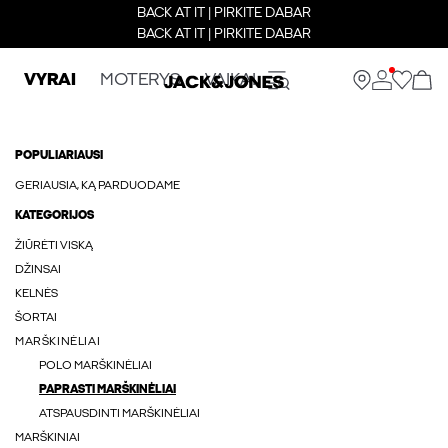
BACK AT IT | PIRKITE DABAR
BACK AT IT | PIRKITE DABAR
VYRAI
MOTERYS
VAIKAI
POPULIARIAUSI
GERIAUSIA, KĄ PARDUODAME
KATEGORIJOS
ŽIŪRĖTI VISKĄ
DŽINSAI
KELNĖS
ŠORTAI
MARŠKINĖLIAI
POLO MARŠKINĖLIAI
PAPRASTI MARŠKINĖLIAI
ATSPAUSDINTI MARŠKINĖLIAI
MARŠKINIAI