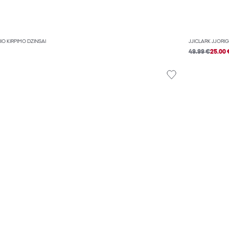
IO KIRPIMO DŽINSAI
JJICLARK JJORIG
49.99 €
25.00 