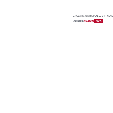
JJICLARK JJORIGINAL JJ 811 KLAS
79.99 €
40.00 €
-50%