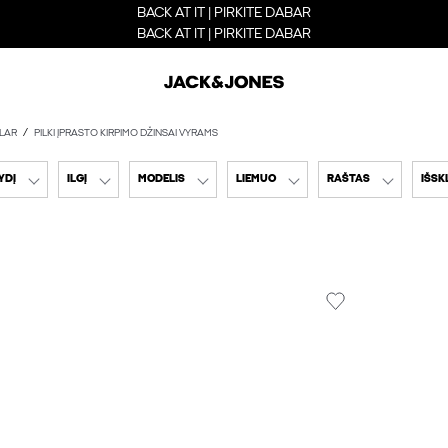
BACK AT IT | PIRKITE DABAR
BACK AT IT | PIRKITE DABAR
LAR
PILKI ĮPRASTO KIRPIMO DŽINSAI VYRAMS
YDĮ
ILGĮ
MODELIS
LIEMUO
RAŠTAS
IŠSK