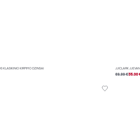
 KLASIKINIO KIRPIMO DŽINSAI
JJICLARK JJEVAN
69.99 €
35.00 