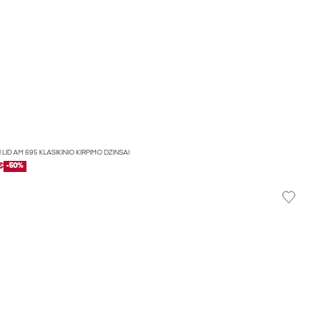
 LID AM 695 KLASIKINIO KIRPIMO DŽINSAI
€
-50%