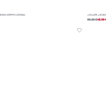
IKINIO KIRPIMO DŽINSAI
JJICLARK JJEVAN
69.99 €
48.99 