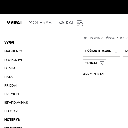
VYRAI
MOTERYS
VAIKAI
PAGRINDINIS
DŽINSAI
REGU
VYRAI
NAUJIENOS
RŪŠIUOTI PAGAL
D
DRABUŽIAI
FILTRAI
DENIM
9 PRODUKTAI
BATAI
PRIEDAI
PREMIUM
IŠPARDAVIMAS
PLUS SIZE
MOTERYS