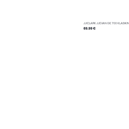
JJICLARK JJEVAN GE 700 KLASIKIN
69.99 €