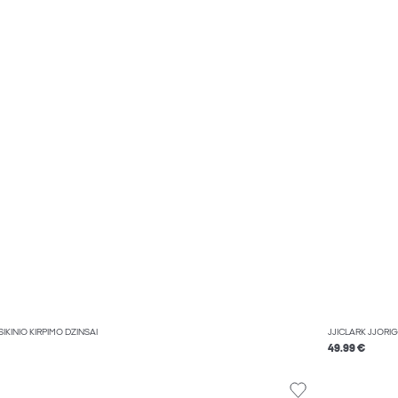
IKINIO KIRPIMO DŽINSAI
JJICLARK JJORIG
49.99 €