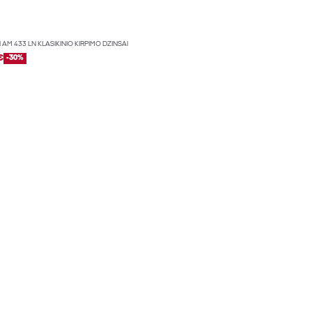
 AM 433 LN KLASIKINIO KIRPIMO DŽINSAI
€
-30%