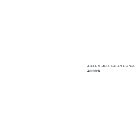
JJICLARK JJORGINAL AM 423 NOOS
49.99 €