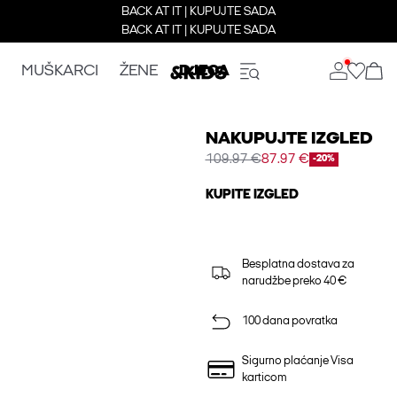
BACK AT IT | KUPUJTE SADA
BACK AT IT | KUPUJTE SADA
MUŠKARCI
ŽENE
DJECA
NAKUPUJTE IZGLED
109.97 €
87.97 €
-20%
KUPITE IZGLED
Besplatna dostava za
narudžbe preko 40 €
100 dana povratka
Sigurno plaćanje Visa
karticom