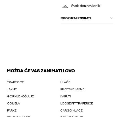
Svaki dan novi artikli
ISPORUKA I POVRATI
MOŽDA ĆE VAS ZANIMATI I OVO
TRAPERICE
HLAČE
JAKNE
PILOTSKE JAKNE
GORNJE KOŠULJE
KAPUTI
ODIJELA
LOOSE FIT TRAPERICE
PARKE
CARGO HLAČE