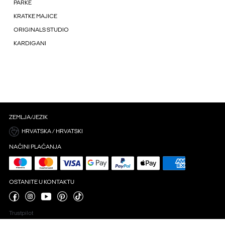
PARKE
KRATKE MAJICE
ORIGINALS STUDIO
KARDIGANI
ZEMLJA/JEZIK
HRVATSKA / HRVATSKI
NAČINI PLAĆANJA
OSTANITE U KONTAKTU
Trustpilot