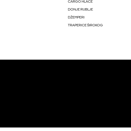
CARGO HLAČE
DONJE RUBLJE
DŽEMPERI
TRAPERICE ŠIROKOG