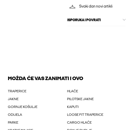
Svaki dan novi artikli
ISPORUKA I POVRATI
MOŽDA ĆE VAS ZANIMATI I OVO
TRAPERICE
HLAČE
JAKNE
PILOTSKE JAKNE
GORNJE KOŠULJE
KAPUTI
ODIJELA
LOOSE FIT TRAPERICE
PARKE
CARGO HLAČE