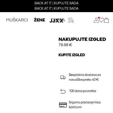
BACK AT IT | KUPUJTE SADA
BACK AT IT | KUPUJTE SADA
MUŠKARCI
ŽENE
DJECA
NAKUPUJTE IZGLED
79.98 €
KUPITE IZGLED
Besplatna dostava za
narudžbe preko 40 €
100 dana povratka
Sigurno plaćanje Visa
karticom