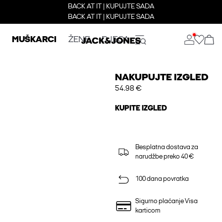
BACK AT IT | KUPUJTE SADA
BACK AT IT | KUPUJTE SADA
MUŠKARCI
ŽENE
DJECA
NAKUPUJTE IZGLED
54.98 €
KUPITE IZGLED
Besplatna dostava za
narudžbe preko 40 €
100 dana povratka
Sigurno plaćanje Visa
karticom