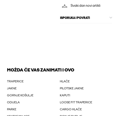
Svaki dan novi artikli
ISPORUKA I POVRATI
MOŽDA ĆE VAS ZANIMATI I OVO
TRAPERICE
HLAČE
JAKNE
PILOTSKE JAKNE
GORNJE KOŠULJE
KAPUTI
ODIJELA
LOOSE FIT TRAPERICE
PARKE
CARGO HLAČE