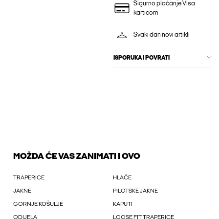
Sigurno plaćanje Visa
karticom
Svaki dan novi artikli
ISPORUKA I POVRATI
MOŽDA ĆE VAS ZANIMATI I OVO
TRAPERICE
HLAČE
JAKNE
PILOTSKE JAKNE
GORNJE KOŠULJE
KAPUTI
ODIJELA
LOOSE FIT TRAPERICE