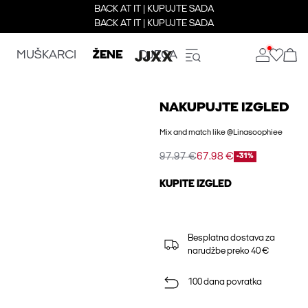
BACK AT IT | KUPUJTE SADA
BACK AT IT | KUPUJTE SADA
MUŠKARCI
ŽENE
DJECA
NAKUPUJTE IZGLED
Mix and match like @Linasoophiee
97.97 €
67.98 €
-31%
KUPITE IZGLED
Besplatna dostava za
narudžbe preko 40 €
100 dana povratka