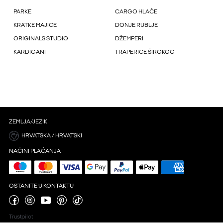
PARKE
CARGO HLAČE
KRATKE MAJICE
DONJE RUBLJE
ORIGINALS STUDIO
DŽEMPERI
KARDIGANI
TRAPERICE ŠIROKOG
ZEMLJA/JEZIK
HRVATSKA / HRVATSKI
NAČINI PLAĆANJA
OSTANITE U KONTAKTU
Trustpilot