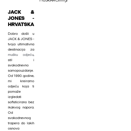
MUŠKARCI
JACK &
JONES -
HRVATSKA
Dobro došli u
JACK & JONES -
tvoja ultimativna
destinacija za
mušku odjeću
,
stil i
svakodnevno
samopouzdanje.
Od 1990. godine,
mi kreiramo
odjeću koja ti
pomaže
izgledati
sofisticirano bez
ikakvog napora.
Od
svakodnevnog
trapera do lakih
osnova