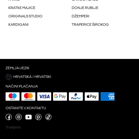
KRATKE MAJICE
DONJE RUBLJE
ORIGINALS STUDIO
DŽEMPERI
KARDIGANI
TRAPERICE ŠIROKOG
ZEMLJA/JEZIK
HRVATSKA / HRVATSKI
NAČINI PLAĆANJA
OSTANITE U KONTAKTU
Trustpilot