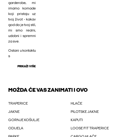
garderobe, mi
imamo komade
koji pristaju uz
tvoj život - kakav
god da je tvoj stil,
mi smo realni,
udobni i spremni
za sve.
Ostani u kontaktu
s
PRIKAŽI VIŠE
MOŽDA ĆE VAS ZANIMATI I OVO
TRAPERICE
HLAČE
JAKNE
PILOTSKE JAKNE
GORNJE KOŠULJE
KAPUTI
ODIJELA
LOOSE FIT TRAPERICE
PARKE
CARGO HLAČE