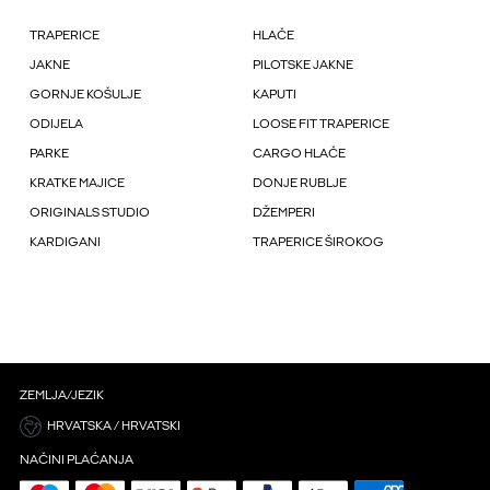
TRAPERICE
HLAČE
JAKNE
PILOTSKE JAKNE
GORNJE KOŠULJE
KAPUTI
ODIJELA
LOOSE FIT TRAPERICE
PARKE
CARGO HLAČE
KRATKE MAJICE
DONJE RUBLJE
ORIGINALS STUDIO
DŽEMPERI
KARDIGANI
TRAPERICE ŠIROKOG
ZEMLJA/JEZIK
HRVATSKA / HRVATSKI
NAČINI PLAĆANJA