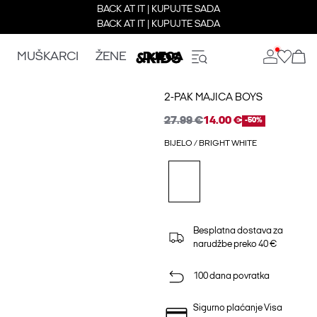
BACK AT IT | KUPUJTE SADA
BACK AT IT | KUPUJTE SADA
MUŠKARCI
ŽENE
DJECA
2-PAK MAJICA BOYS
27.99 €
14.00 €
-50%
BIJELO / BRIGHT WHITE
Besplatna dostava za
narudžbe preko 40 €
100 dana povratka
Sigurno plaćanje Visa