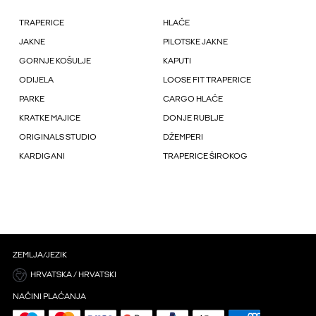
TRAPERICE
HLAČE
JAKNE
PILOTSKE JAKNE
GORNJE KOŠULJE
KAPUTI
ODIJELA
LOOSE FIT TRAPERICE
PARKE
CARGO HLAČE
KRATKE MAJICE
DONJE RUBLJE
ORIGINALS STUDIO
DŽEMPERI
KARDIGANI
TRAPERICE ŠIROKOG
ZEMLJA/JEZIK
HRVATSKA / HRVATSKI
NAČINI PLAĆANJA