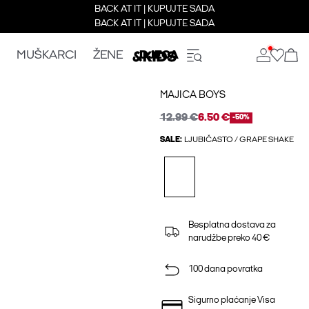
BACK AT IT | KUPUJTE SADA
BACK AT IT | KUPUJTE SADA
MUŠKARCI
ŽENE
DJECA
MAJICA BOYS
12.99 €
6.50 €
-50%
SALE:
LJUBIČASTO / GRAPE SHAKE
Besplatna dostava za
narudžbe preko 40 €
100 dana povratka
Sigurno plaćanje Visa