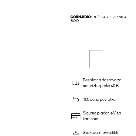
GORNJI DIO:
RUŽIČASTO / PINK-A-
BOO
Besplatna dostava za
narudžbe preko 40 €
100 dana povratka
Sigurno plaćanje Visa
karticom
Svaki dan novi artikli