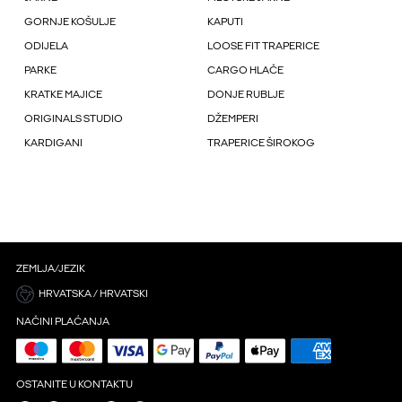
GORNJE KOŠULJE
KAPUTI
ODIJELA
LOOSE FIT TRAPERICE
PARKE
CARGO HLAČE
KRATKE MAJICE
DONJE RUBLJE
ORIGINALS STUDIO
DŽEMPERI
KARDIGANI
TRAPERICE ŠIROKOG
ZEMLJA/JEZIK
HRVATSKA / HRVATSKI
NAČINI PLAĆANJA
OSTANITE U KONTAKTU