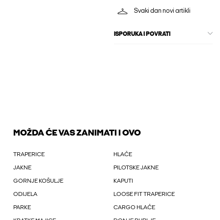
Svaki dan novi artikli
ISPORUKA I POVRATI
MOŽDA ĆE VAS ZANIMATI I OVO
TRAPERICE
HLAČE
JAKNE
PILOTSKE JAKNE
GORNJE KOŠULJE
KAPUTI
ODIJELA
LOOSE FIT TRAPERICE
PARKE
CARGO HLAČE