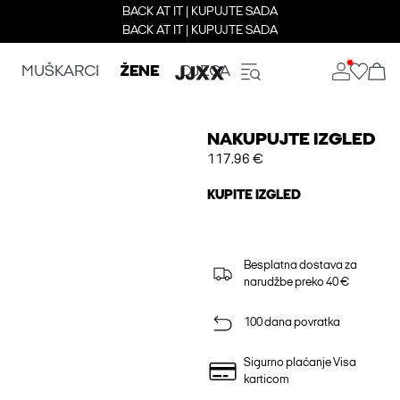
BACK AT IT | KUPUJTE SADA
BACK AT IT | KUPUJTE SADA
MUŠKARCI
ŽENE
DJECA
NAKUPUJTE IZGLED
117.96 €
KUPITE IZGLED
Besplatna dostava za
narudžbe preko 40 €
100 dana povratka
Sigurno plaćanje Visa
karticom