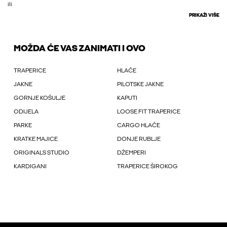
ili
PRIKAŽI VIŠE
MOŽDA ĆE VAS ZANIMATI I OVO
TRAPERICE
HLAČE
JAKNE
PILOTSKE JAKNE
GORNJE KOŠULJE
KAPUTI
ODIJELA
LOOSE FIT TRAPERICE
PARKE
CARGO HLAČE
KRATKE MAJICE
DONJE RUBLJE
ORIGINALS STUDIO
DŽEMPERI
KARDIGANI
TRAPERICE ŠIROKOG