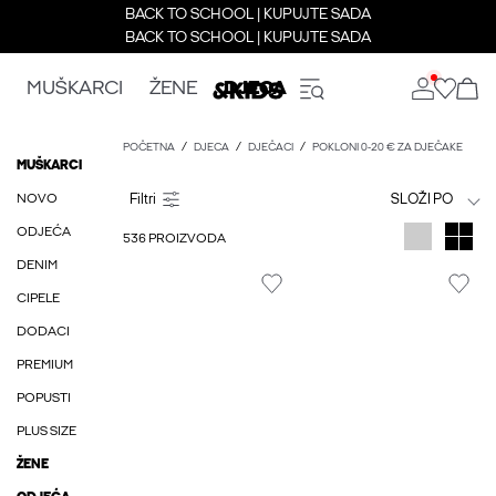
BACK TO SCHOOL | KUPUJTE SADA
BACK TO SCHOOL | KUPUJTE SADA
MUŠKARCI
ŽENE
DJECA
POČETNA
DJECA
DJEČACI
POKLONI 0-20 € ZA DJEČAKE
MUŠKARCI
NOVO
SLOŽI PO
ODJEĆA
536 PROIZVODA
DENIM
CIPELE
DODACI
PREMIUM
POPUSTI
PLUS SIZE
ŽENE