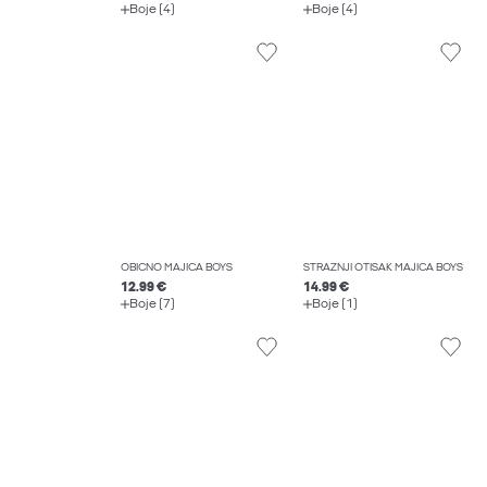
Boje (4)
Boje (4)
OBIČNO MAJICA BOYS
STRAŽNJI OTISAK MAJICA BOYS
12.99 €
14.99 €
Boje (7)
Boje (1)