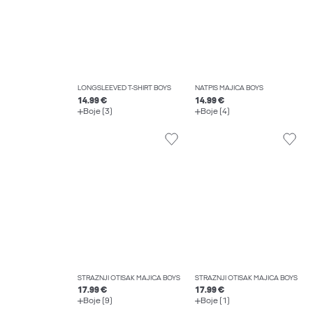
LONGSLEEVED T-SHIRT BOYS
NATPIS MAJICA BOYS
14.99 €
14.99 €
Boje (3)
Boje (4)
STRAŽNJI OTISAK MAJICA BOYS
STRAŽNJI OTISAK MAJICA BOYS
17.99 €
17.99 €
Boje (9)
Boje (1)