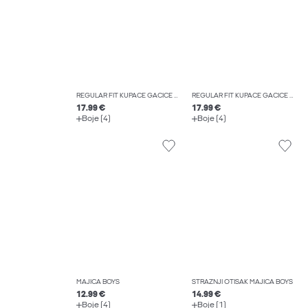
REGULAR FIT KUPAĆE GAĆICE BOYS
REGULAR FIT KUPAĆE GAĆICE BOYS
17.99 €
17.99 €
Boje (4)
Boje (4)
MAJICA BOYS
STRAŽNJI OTISAK MAJICA BOYS
12.99 €
14.99 €
Boje (4)
Boje (1)