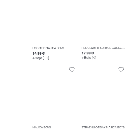
REGULAR FIT KUPAĆE GAĆICE BOYS
LOGOTIP MAJICA BOYS
17.99 €
14.99 €
Boje (4)
Boje (11)
MAJICA BOYS
STRAŽNJI OTISAK MAJICA BOYS