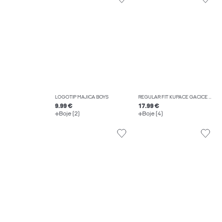
LOGOTIP MAJICA BOYS
REGULAR FIT KUPAĆE GAĆICE BOYS
9.99 €
17.99 €
Boje (2)
Boje (4)