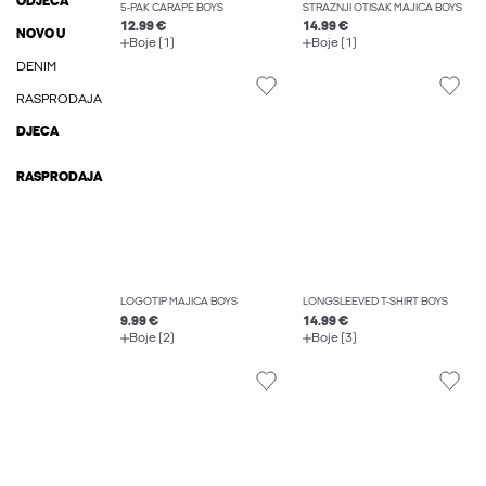
ODJEĆA
5-PAK ČARAPE BOYS
STRAŽNJI OTISAK MAJICA BOYS
12.99 €
14.99 €
NOVO U
Boje (1)
Boje (1)
DENIM
RASPRODAJA
DJECA
RASPRODAJA
LOGOTIP MAJICA BOYS
LONGSLEEVED T-SHIRT BOYS
9.99 €
14.99 €
Boje (2)
Boje (3)