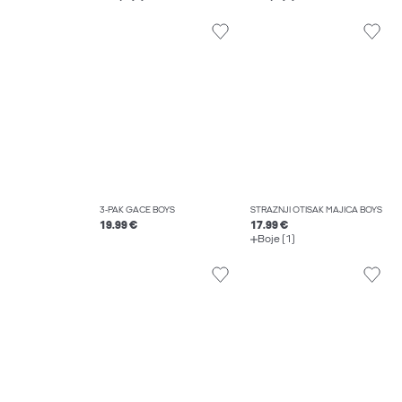
3-PAK GAĆE BOYS
STRAŽNJI OTISAK MAJICA BOYS
19.99 €
17.99 €
Boje (1)