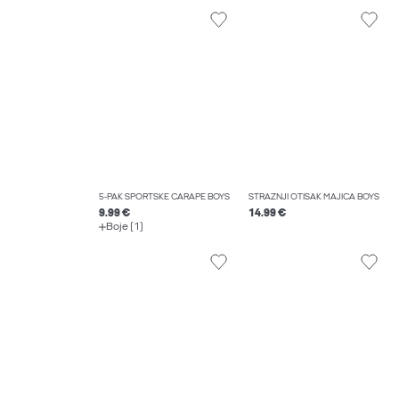
5-PAK SPORTSKE ČARAPE BOYS
STRAŽNJI OTISAK MAJICA BOYS
9.99 €
14.99 €
Boje (1)