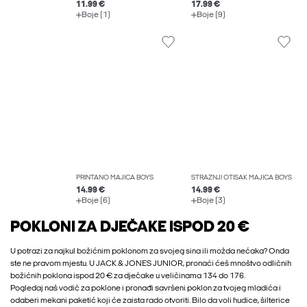
11.99 €
17.99 €
Boje (1)
Boje (9)
PRINTANO MAJICA BOYS
STRAŽNJI OTISAK MAJICA BOYS
14.99 €
14.99 €
Boje (6)
Boje (3)
POKLONI ZA DJEČAKE ISPOD 20 €
U potrazi za najkul božićnim poklonom za svojeg sina ili možda nećaka? Onda
ste ne pravom mjestu. U JACK & JONES JUNIOR, pronaći ćeš mnoštvo odličnih
božićnih poklona ispod 20 € za dječake u veličinama 134 do 176.
Pogledaj naš vodič za poklone i pronađi savršeni poklon za tvojeg mladića i
odaberi mekani paketić koji će zaista rado otvoriti. Bilo da voli hudice, šilterice