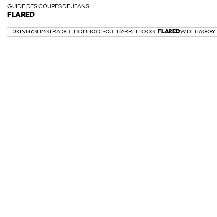
GUIDE DES COUPES DE JEANS
FLARED
SKINNY
SLIM
STRAIGHT
MOM
BOOT-CUT
BARREL
LOOSE
FLARED
WIDE
BAGGY