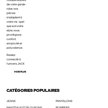
indispensables
de votre garde-
robe, nos
pièces
s'adaptent à
votre vie : quel
que soit votre
style, nous
privilégions
confort,
simplicité et
polyvalence.
Restez
connecté à
l'univers JACK
VOIR PLUS
CATÉGORIES POPULAIRES
JEANS
PANTALONS
MANTEAUX ET BLOUSONS
BOMBERS