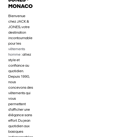
JONES -
MONACO
Bienvenue
chez JACK &
JONES, votre
destination
incontournable
pour les
vêtements
homme
: alliez
style et
confiance au
quotidien.
Depuis 1990,
nous
concevons des
vêtements qui
vous
permettent
d'afficher une
élégance sans
effort. Du jean
quotidien aux
basiques