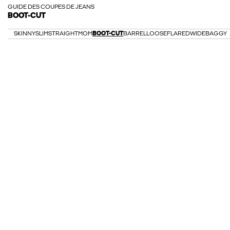
GUIDE DES COUPES DE JEANS
BOOT-CUT
SKINNY
SLIM
STRAIGHT
MOM
BOOT-CUT
BARREL
LOOSE
FLARED
WIDE
BAGGY