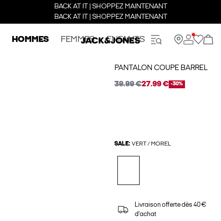
BACK AT IT | SHOPPEZ MAINTENANT
BACK AT IT | SHOPPEZ MAINTENANT
HOMMES
FEMMES
ENFANTS
PANTALON COUPE BARREL
39.99 €
27.99 €
-30%
SALE:
VERT / MOREL
Livraison offerte dès 40 €
d'achat