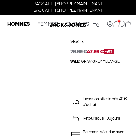
BACK AT IT | SHOPPEZ MAINTENANT
BACK AT IT | SHOPPEZ MAINTENANT
HOMMES
FEMMES
ENFANTS
VESTE
79.99 €
47.99 €
-40%
SALE:
GRIS / GREY MELANGE
Livraison offerte dès 40 €
d'achat
Retour sous 100 jours
Paiement sécurisé avec