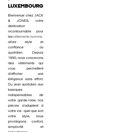
-
LUXEMBOURG
Bienvenue chez JACK
& JONES, votre
destination
incontournable pour
les
vêtements homme
:
alliez style et
confiance au
quotidien. Depuis
1990, nous concevons
des vêtements qui
vous permettent
d'afficher une
élégance sans effort.
Du jean quotidien aux
basiques
indispensables de
votre garde-robe, nos
pièces s'adaptent à
votre vie : quel que soit
votre style, nous
privilégions confort,
simplicité et