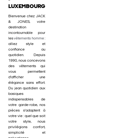
-
LUXEMBOURG
Bienvenue chez JACK
& JONES, votre
destination
incontournable pour
les
vêtements homme
:
alliez style et
confiance au
quotidien. Depuis
1990, nous concevons
des vêtements qui
vous permettent
d'afficher une
élégance sans effort.
Du jean quotidien aux
basiques
indispensables de
votre garde-robe, nos
pièces s'adaptent à
votre vie : quel que soit
votre style, nous
privilégions confort,
simplicité et