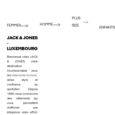
PLUS
HOMME
FEMMES
SIZE
ENFANTS
JACK & JONES
-
LUXEMBOURG
Bienvenue chez JACK
& JONES, votre
destination
incontournable pour
les
vêtements homme
:
alliez style et
confiance au
quotidien. Depuis
1990, nous concevons
des vêtements qui
vous permettent
d'afficher une
élégance sans effort.