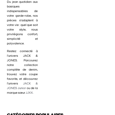
Du jean quotidien aux
basiques
indispensables de
votre garde-robe, nos
pièces s'adaptent à
votre vie : quel que soit
votre style, nous
privilégions confort,
simplicité et
polyvalence.
Restez connecté à
l'univers JACK &
JONES. Parcourez
notre collection
complète de denim,
trouvez votre coupe
favorite, et découvrez
l'univers
JACK &
JONES Junior
ou de la
marque sœur
JJXX
.