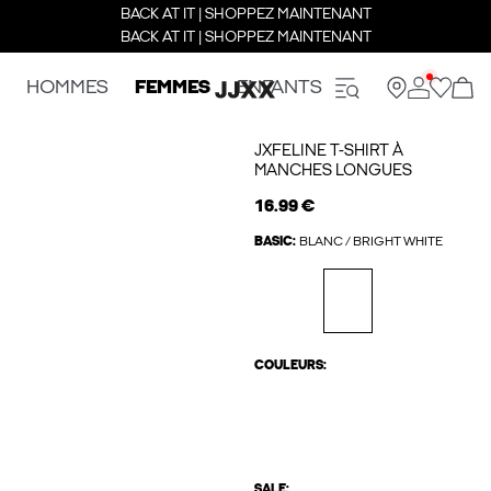
BACK AT IT | SHOPPEZ MAINTENANT
BACK AT IT | SHOPPEZ MAINTENANT
HOMMES
FEMMES
ENFANTS
JXFELINE T-SHIRT À
MANCHES LONGUES
16.99 €
BASIC:
BLANC / BRIGHT WHITE
COULEURS:
SALE: