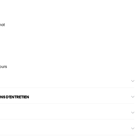
hat
ours
ONS D'ENTRETIEN