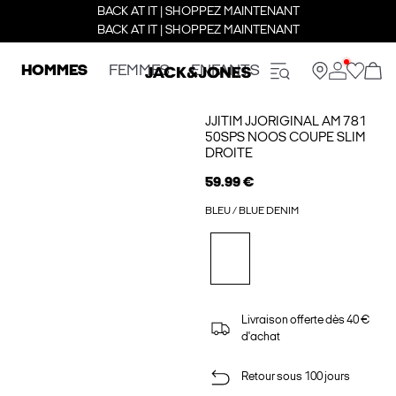
BACK AT IT | SHOPPEZ MAINTENANT
BACK AT IT | SHOPPEZ MAINTENANT
HOMMES
FEMMES
ENFANTS
JJITIM JJORIGINAL AM 781
50SPS NOOS COUPE SLIM
DROITE
59.99 €
BLEU / BLUE DENIM
Livraison offerte dès 40 €
d'achat
Retour sous 100 jours