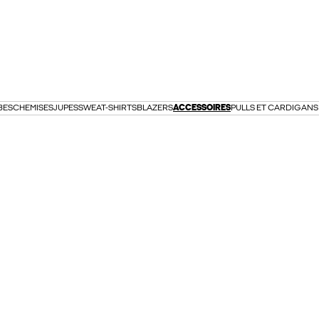
BES
CHEMISES
JUPES
SWEAT-SHIRTS
BLAZERS
ACCESSOIRES
PULLS ET CARDIGANS