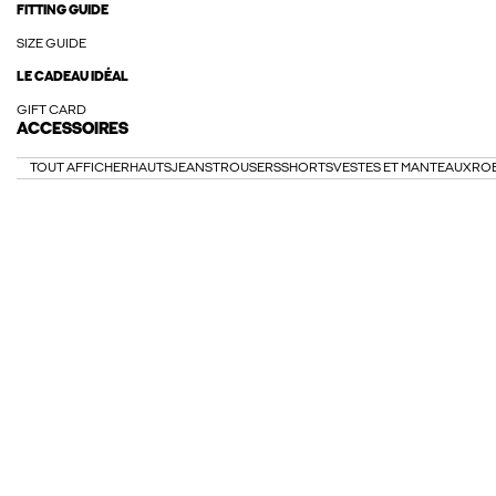
FITTING GUIDE
SIZE GUIDE
LE CADEAU IDÉAL
GIFT CARD
ACCESSOIRES
TOUT AFFICHER
HAUTS
JEANS
TROUSERS
SHORTS
VESTES ET MANTEAUX
RO