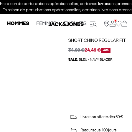
En raison de perturbations opérationnelles, certaines livraisons prenne
En raison de perturbations opérationnelles, certaines livraisons pren
HOMMES
FEMMES
ENFANTS
SHORT CHINO REGULAR FIT
34.99 €
24.49 €
-30%
SALE:
BLEU / NAVY BLAZER
Livraison offerte dès 60 €
Retour sous 100 jours