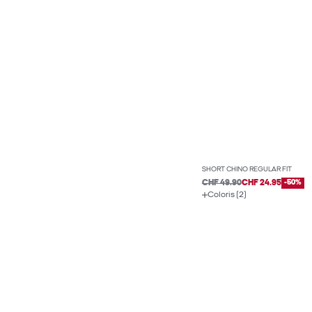
SHORT CHINO REGULAR FIT
CHF 49.90
CHF 24.95
-50%
Coloris (2)