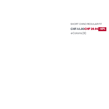
SHORT CHINO REGULAR FIT
CHF 44.90
CHF 26.94
-40%
Coloris (9)