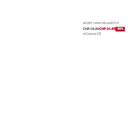
SHORT CHINO RELAXED FIT
CHF 49.90
CHF 24.95
-50%
Coloris (3)