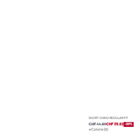
SHORT CHINO REGULAR FIT
CHF 44.90
CHF 35.92
-20%
Coloris (9)