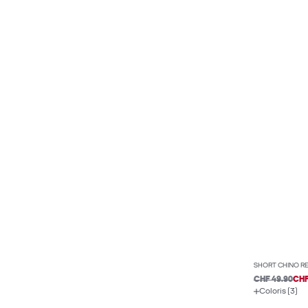
SHORT CHINO RE
CHF 49.90
CHF
Coloris (3)