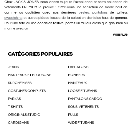
Chez JACK & JONES, nous visons toujours l'excellence et notre collection de
vêtements PREMIUM le prouve ! Offre-vous une sensation de mode haut de
gamme au quotidien avec nos dernières
vestes
,
pantalons
de tailleur,
sweatshirts
et autres pièces issues de la sélection d'articles haut de gamme.
Pour une fête ou une occasion festive, portez un tailleur classique gris, bleu ou
marine avec un
VOIR PLUS
CATÉGORIES POPULAIRES
JEANS
PANTALONS
MANTEAUX ET BLOUSONS
BOMBERS
SURCHEMISES
MANTEAUX
COSTUMES COMPLETS
LOOSE FIT JEANS
PARKAS
PANTALONS CARGO
T-SHIRTS
SOUS-VÊTEMENTS
ORIGINALS STUDIO
PULLS
CARDIGANS
WIDE FIT JEANS