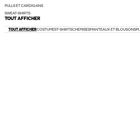
PULLS ET CARDIGANS
SWEAT-SHIRTS
TOUT AFFICHER
TOUT AFFICHER
COSTUMES
T-SHIRTS
CHEMISES
MANTEAUX ET BLOUSONS
P