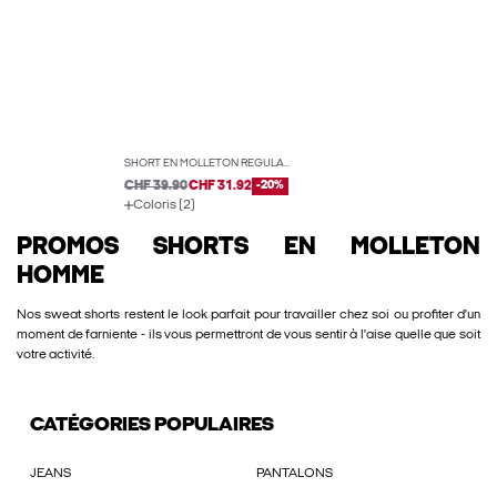
SHORT EN MOLLETON REGULAR FIT
CHF 39.90
CHF 31.92
-20%
Coloris (2)
PROMOS SHORTS EN MOLLETON
HOMME
Nos sweat shorts restent le look parfait pour travailler chez soi ou profiter d'un
moment de farniente - ils vous permettront de vous sentir à l'aise quelle que soit
votre activité.
CATÉGORIES POPULAIRES
JEANS
PANTALONS