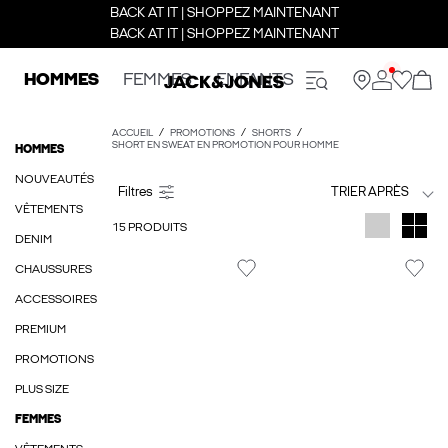
BACK AT IT | SHOPPEZ MAINTENANT
BACK AT IT | SHOPPEZ MAINTENANT
HOMMES
FEMMES
ENFANTS
ACCUEIL
PROMOTIONS
SHORTS
SHORT EN SWEAT EN PROMOTION POUR HOMME
HOMMES
NOUVEAUTÉS
TRIER APRÈS
VÊTEMENTS
15 PRODUITS
DENIM
CHAUSSURES
ACCESSOIRES
PREMIUM
PROMOTIONS
PLUS SIZE
FEMMES