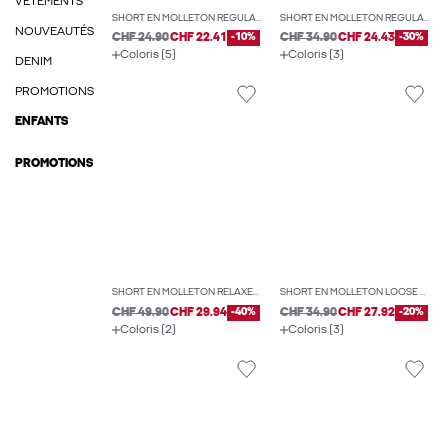
VÊTEMENTS
SHORT EN MOLLETON REGULAR FIT
SHORT EN MOLLETON REGULAR FIT
NOUVEAUTÉS
CHF 24.90
CHF 22.41
-10%
CHF 34.90
CHF 24.43
-30%
Coloris (5)
Coloris (3)
DENIM
PROMOTIONS
ENFANTS
PROMOTIONS
SHORT EN MOLLETON RELAXED FIT
SHORT EN MOLLETON LOOSE FIT
CHF 49.90
CHF 29.94
-40%
CHF 34.90
CHF 27.92
-20%
Coloris (2)
Coloris (3)