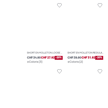
SHORT EN MOLLETON LOOSE FIT
SHORT EN MOLLETON REGULAR FIT
CHF 34.90
CHF 27.92
-20%
CHF 39.90
CHF 31.92
-20%
Coloris (3)
Coloris (2)