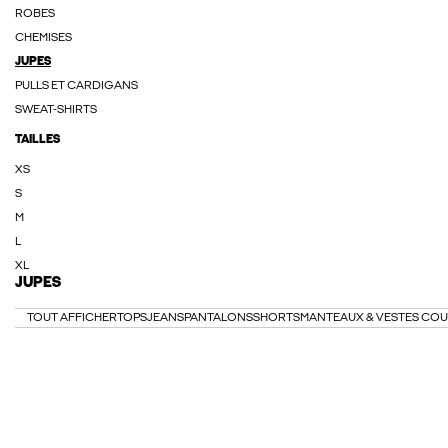
ROBES
CHEMISES
JUPES
PULLS ET CARDIGANS
SWEAT-SHIRTS
TAILLES
XS
S
M
L
XL
JUPES
TOUT AFFICHER
TOPS
JEANS
PANTALONS
SHORTS
MANTEAUX & VESTES CO